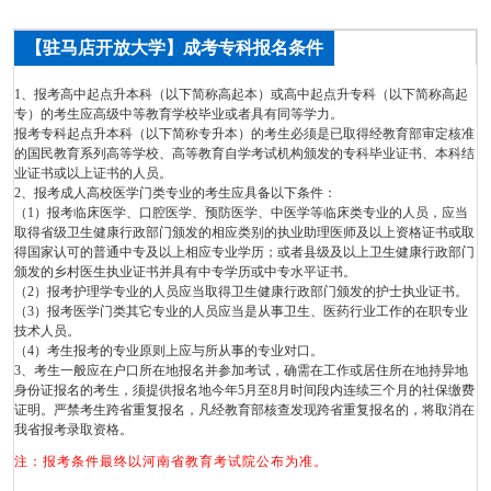
【驻马店开放大学】成考专科报名条件
1、报考高中起点升本科（以下简称高起本）或高中起点升专科（以下简称高起
专）的考生应高级中等教育学校毕业或者具有同等学力。
报考专科起点升本科（以下简称专升本）的考生必须是已取得经教育部审定核准
的国民教育系列高等学校、高等教育自学考试机构颁发的专科毕业证书、本科结
业证书或以上证书的人员。
2、报考成人高校医学门类专业的考生应具备以下条件：
（1）报考临床医学、口腔医学、预防医学、中医学等临床类专业的人员，应当
取得省级卫生健康行政部门颁发的相应类别的执业助理医师及以上资格证书或取
得国家认可的普通中专及以上相应专业学历；或者县级及以上卫生健康行政部门
颁发的乡村医生执业证书并具有中专学历或中专水平证书。
（2）报考护理学专业的人员应当取得卫生健康行政部门颁发的护士执业证书。
（3）报考医学门类其它专业的人员应当是从事卫生、医药行业工作的在职专业
技术人员。
（4）考生报考的专业原则上应与所从事的专业对口。
3、考生一般应在户口所在地报名并参加考试，确需在工作或居住所在地持异地
身份证报名的考生，须提供报名地今年5月至8月时间段内连续三个月的社保缴费
证明。严禁考生跨省重复报名，凡经教育部核查发现跨省重复报名的，将取消在
我省报考录取资格。
注：报考条件最终以河南省教育考试院公布为准。