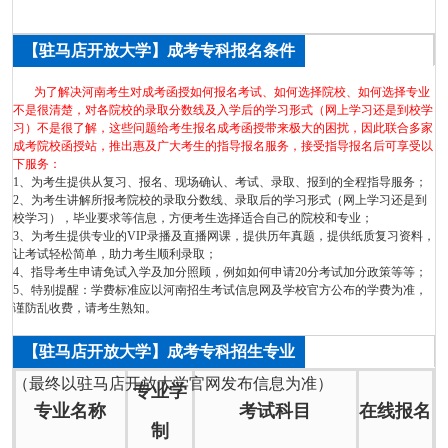
【驻马店开放大学】成考专科报名条件
为了解决河南考生对成考函授如何报名考试、如何选择院校、如何选择专业
不是很清楚，对各院校的录取分数线及入学后的学习形式（网上学习还是到校学
习）不是很了解，这些问题给考生报名成考函授带来极大的困扰，因此联合多家
成考院校函授站，推出惠及广大考生的指导报名服务，接受指导报名后可享受以
下服务：
1、为考生提供从复习、报名、现场确认、考试、录取、报到的全程指导服务；
2、为考生讲解所报考院校的录取分数线、录取后的学习形式（网上学习还是到
校学习），毕业要求等信息，方便考生选择适合自己的院校和专业；
3、为考生提供专业的VIP录播及直播网课，提供历年真题，提供纸质复习资料，
让考试轻松简单，助力考生顺利录取；
4、指导考生申请免试入学及加分照顾，例如如何申请20分考试加分政策等等；
5、特别提醒：学费标准应以河南招生考试信息网及学校官方公布的学费为准，
谨防乱收费，请考生熟知。
【驻马店开放大学】成考专科招生专业
（最终以驻马店开放大学官网发布信息为准）
专业学
专业名称
考试科目
在线报名
制