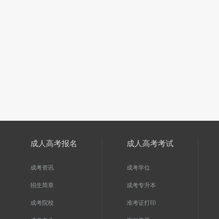
扫一扫加入微信咨询号
关注河南成人高考网微信公众号，回
与考
复“成考”即可免费咨询
成人高考报名
成人高考考试
成考资讯
成考学位
招生简章
成考专升本
成考院校
准考证打印