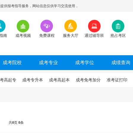
提供报考指导服务，网站信息仅供学习交流使用，
指南
成考视频
免费课程
服务大厅
通过辅导班
抢占考区
成考院校
成考专业
成考学位
成绩查询
考高起专
成考专升本
成考高起本
成考免考加分
准考证打印
共
0
页
0
条