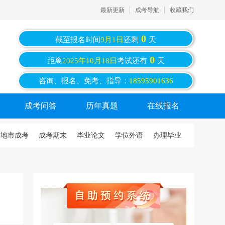
最新更新
成考导航
收藏我们
0
截至报名时间
9月1日
还剩
天
0
距离
2025年10月18日
考试还有
天
咨询、报名、免考、指导：
18595901636
成考问答
历年真题
在线报名
地市成考
成考期末
毕业论文
学位外语
办理毕业