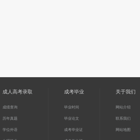
扫一扫加入微信服务号
扫一扫加入微信咨询
生自由互动、并且能直接与资深老师
关注河南成人高考网微信公
进行交流、解答
复“成考”即可免费咨
成人高考录取
成考毕业
关于我们
成绩查询
毕业时间
网站介绍
历年真题
毕业论文
联系我们
学位外语
成考毕业证
网站地图