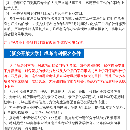
（3）报考医学门类其它专业的人员应当是从事卫生、医药行业工作的在职专业
技术人员。
（4）考生报考的专业原则上应与所从事的专业对口。
3、考生一般应在户口所在地报名并参加考试，确需在工作或居住所在地持异地
身份证报名的考生，须提供报名地今年5月至8月时间段内连续三个月的社保缴费
证明。严禁考生跨省重复报名，凡经教育部核查发现跨省重复报名的，将取消在
我省报考录取资格。
注：报考条件最终以河南省教育考试院公布为准。
【新乡开放大学】成考专科报名条件
为了解决河南考生对成考函授如何报名考试、如何选择院校、如何选择专业
不是很清楚，对各院校的录取分数线及入学后的学习形式（网上学习还是到校学
习）不是很了解，这些问题给考生报名成考函授带来极大的困扰，因此联合多家
成考院校函授站，推出惠及广大考生的指导报名服务，接受指导报名后可享受以
下服务：
1、为考生提供从复习、报名、现场确认、考试、录取、报到的全程指导服务；
2、为考生讲解所报考院校的录取分数线、录取后的学习形式（网上学习还是到
校学习），毕业要求等信息，方便考生选择适合自己的院校和专业；
3、为考生提供专业的VIP录播及直播网课，提供历年真题，提供纸质复习资料，
让考试轻松简单，助力考生顺利录取；
4、指导考生申请免试入学及加分照顾，例如如何申请20分考试加分政策等等；
5、特别提醒：学费标准应以河南招生考试信息网及学校官方公布的学费为准，
谨防乱收费，请考生熟知。