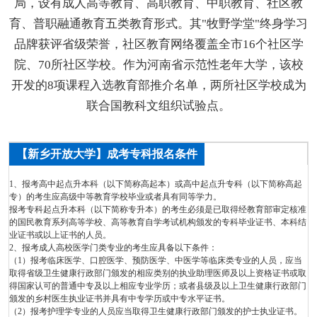
局，设有成人高等教育、高职教育、中职教育、社区教
育、普职融通教育五类教育形式。其"牧野学堂"终身学习
品牌获评省级荣誉，社区教育网络覆盖全市16个社区学
院、70所社区学校。作为河南省示范性老年大学，该校
开发的8项课程入选教育部推介名单，两所社区学校成为
联合国教科文组织试验点。
【新乡开放大学】成考专科报名条件
1、报考高中起点升本科（以下简称高起本）或高中起点升专科（以下简称高起
专）的考生应高级中等教育学校毕业或者具有同等学力。
报考专科起点升本科（以下简称专升本）的考生必须是已取得经教育部审定核准
的国民教育系列高等学校、高等教育自学考试机构颁发的专科毕业证书、本科结
业证书或以上证书的人员。
2、报考成人高校医学门类专业的考生应具备以下条件：
（1）报考临床医学、口腔医学、预防医学、中医学等临床类专业的人员，应当
取得省级卫生健康行政部门颁发的相应类别的执业助理医师及以上资格证书或取
得国家认可的普通中专及以上相应专业学历；或者县级及以上卫生健康行政部门
颁发的乡村医生执业证书并具有中专学历或中专水平证书。
（2）报考护理学专业的人员应当取得卫生健康行政部门颁发的护士执业证书。