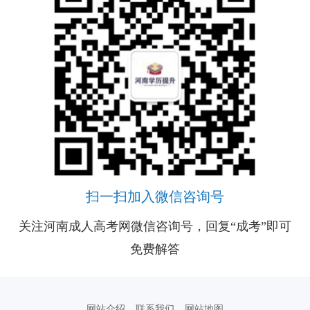
扫一扫加入微信咨询号
扫一扫加入微信服务号
扫一扫加入微信咨询号
扫一扫加入微信服务号
关注河南成人高考网微
信
咨
询
号
，
回
复
“成
考
”即
可
费
解
与
考
生
自
由
互
动
、
并
且
能
直
接与资深老师进行交
流
、
解
关注河南成人高考网微信咨询号，回复“成考”即可
与考生自由互动、并且能直接与资深老师进行交
免
答
答
免费解答
流、解答
网站介绍
联系我们
网站地图