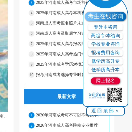
2025年河南成人高考市场营销专业前景如何？
3
2025年河南成人高考本科有哪些实用专业？
4
考生在线咨询
河南成人高考报名照片未通过怎么办？
5
专升本咨询
河南成人高考录取后学习过程中遇到问题怎么办？
6
高起专/本咨询
2025年河南成人高考报名照片有什么要求
学校专业咨询
7
报考费用咨询
2025年河南成人高考热门专业及就业方向推荐
8
低学历高升专
2025年河南成考学历对找工作有用吗？
9
低学历高升本
报考河南成考选择专业时要注意什么因素？
10
网上报名
最新文章
返回顶部∧
2026年河南成考可不可以不考数学?
1
南。
2026年河南成人高考院校专业推荐
2