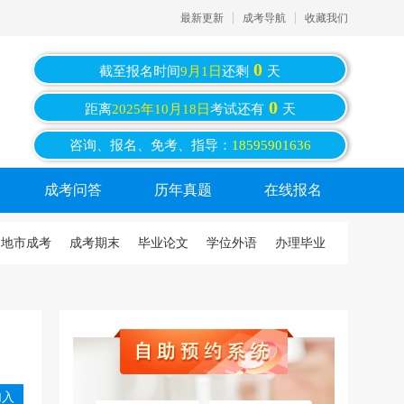
最新更新
成考导航
收藏我们
0
截至报名时间
9月1日
还剩
天
0
距离
2025年10月18日
考试还有
天
咨询、报名、免考、指导：
18595901636
成考问答
历年真题
在线报名
地市成考
成考期末
毕业论文
学位外语
办理毕业
入