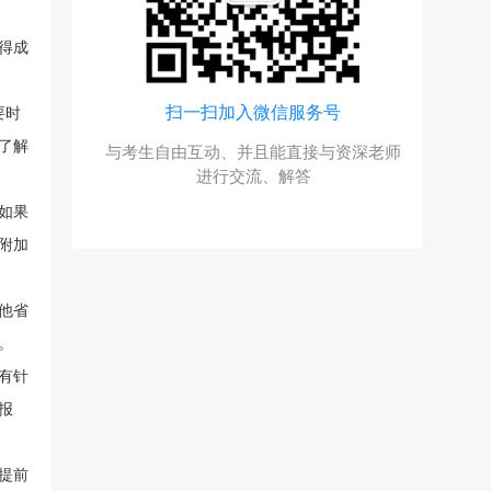
得成
号
扫一扫加入微信服务号
要时
了解
，回复“成
与考生自由互动、并且能直接与资深老师
进行交流、解答
如果
附加
他省
。
有针
报
提前