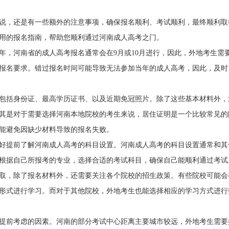
说，还是有一些额外的注意事项，确保报名顺利、考试顺利，最终顺利取
用的报名指南，帮助您顺利通过河南成人高考之门。
扫一扫加入微信服务号
扫一扫加入微信咨询
年，河南省的成人高考报名通常会在9月或10月进行，因此，外地考生需
报名要求。错过报名时间可能导致无法参加当年的成人高考，因此，及时
自由互动、并且能直接与资深老师
关注河南成人高考网微信公众号
进行交流、解答
考”即可免费咨询
包括身份证、最高学历证书、以及近期免冠照片。除了这些基本材料外，
其是对于需要选择河南本地院校的考生来说，居住证明是一个比较常见的
能避免因缺少材料导致的报名失败。
好提前了解河南成人高考的科目设置。河南成人高考的科目设置通常和其
根据自己所报考的专业，选择合适的考试科目，确保自己能顺利通过考试
取，除了报名材料外，还需要关注各个院校的招生政策。有些院校可能会
形式进行学习。而对于其他院校，外地考生也能选择相应的学习方式进行
提前考虑的因素。河南的部分考试中心距离主要城市较远，外地考生需要