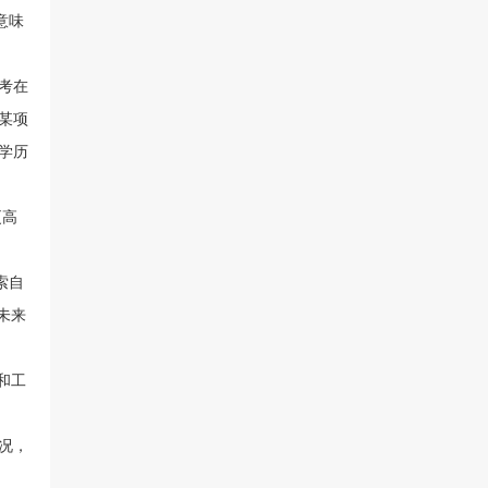
意味
考在
某项
学历
更高
索自
未来
和工
况，