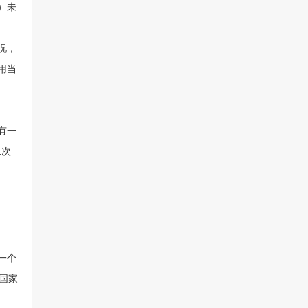
）未
况，
用当
有一
二次
一个
国家