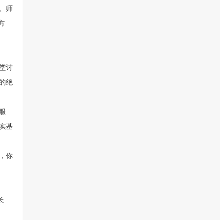
、师
方
堂讨
的绝
服
实基
，你
长