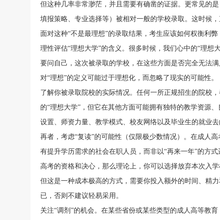
但这种几率非常渺茫，并且需要有确凿的证据。更常见的是
填报策略、专业选择等）被相对一般的学校录取。这时候，
面对这种“不是最理想”的录取结果，考生应该如何权衡利
理性评估“理想大学”的含义。很多时候，我们心中的“理想
扫一扫加入微信咨询
要问自己，这次被录取的学校，在这些方面是否完全无法满
关注河南成人高考网微信公众号
对“理想”的定义可能过于理想化，而忽略了现实的可能性。
考”即可免费咨询
了解你被录取院校的实际情况。任何一所正规招生的院校，
的“理想大学”，但它在其他方面可能拥有独特的教学资源
设置、师资力量、教学模式、校友网络以及毕业生的就业去
再者，考虑“复读”的可能性（仅限极少数情况）。在成人高
有提升学历需求的社会在职人员，而非以“再来一年”的方
高考的资格和决心，那么理论上，你可以选择放弃本次入学
但这是一种成本极高的方式，需要你投入额外的时间、精力
已，否则不建议轻易采用。
关注“调剂”的机会。在某些省份或某些类型的成人高等教