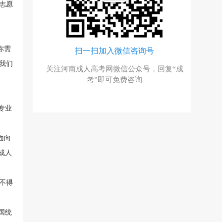
志愿
你需
扫一扫加入微信咨询号
扫一扫加入微信服务
我们
成人高考网微信公众号，回复“成
与考生自由互动、并且能直接
考”即可免费咨询
进行交流、解答
专业
面向
成人
不得
国统