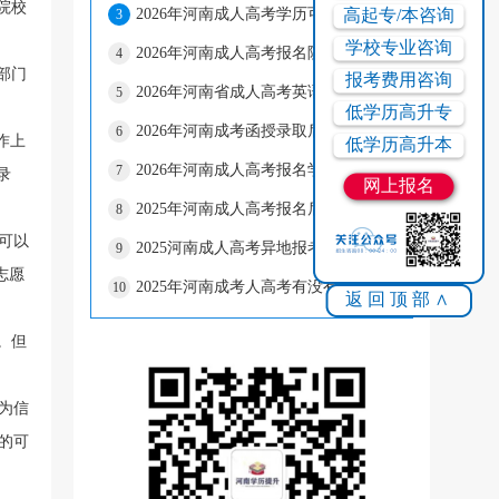
院校
高起专/本咨询
2026年河南成人高考学历可以考事业单位吗?
3
学校专业咨询
2026年河南成人高考报名院校怎么选择?
4
部门
报考费用咨询
2026年河南省成人高考英语该怎么复习?
5
低学历高升专
2026年河南成考函授录取后可以不去吗?
6
作上
低学历高升本
2026年河南成人高考报名学历有哪些要求?
7
录
网上报名
2025年河南成人高考报名后考试怎么通过?
8
可以
2025河南成人高考异地报考成考的手续有什么?
9
志愿
2025年河南成考人高考有没有必要拿学位证?
10
返回顶部∧
。但
为信
的可