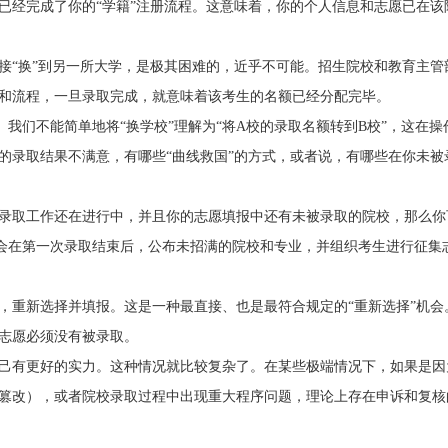
已经完成了你的“学籍”注册流程。这意味着，你的个人信息和志愿已在该
接“换”到另一所大学，是极其困难的，近乎不可能。招生院校和教育主管
和流程，一旦录取完成，就意味着该考生的名额已经分配完毕。
。我们不能简单地将“换学校”理解为“将A校的录取名额转到B校”，这在操
的录取结果不满意，有哪些“曲线救国”的方式，或者说，有哪些在你未被
录取工作还在进行中，并且你的志愿填报中还有未被录取的院校，那么你
常会在第一次录取结束后，公布未招满的院校和专业，并组织考生进行征集
，重新选择并填报。这是一种最直接、也是最符合规定的“重新选择”机会
志愿必须没有被录取。
己有更好的实力。这种情况就比较复杂了。在某些极端情况下，如果是因
篡改），或者院校录取过程中出现重大程序问题，理论上存在申诉和复核