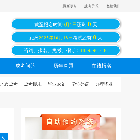
最新更新
成考导航
收藏我们
0
截至报名时间
9月1日
还剩
天
0
距离
2025年10月18日
考试还有
天
咨询、报名、免考、指导：
18595901636
成考问答
历年真题
在线报名
地市成考
成考期末
毕业论文
学位外语
办理毕业
入